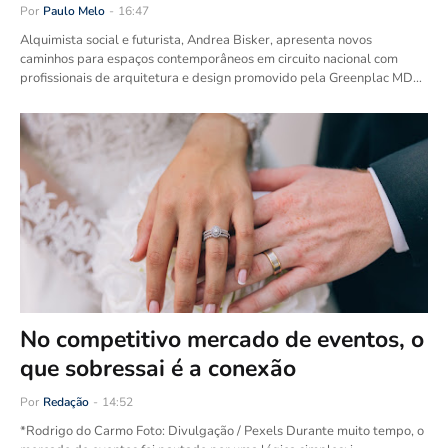
Por
Paulo Melo
-
16:47
Alquimista social e futurista, Andrea Bisker, apresenta novos
caminhos para espaços contemporâneos em circuito nacional com
profissionais de arquitetura e design promovido pela Greenplac MD…
No competitivo mercado de eventos, o
que sobressai é a conexão
Por
Redação
-
14:52
*Rodrigo do Carmo Foto: Divulgação / Pexels Durante muito tempo, o