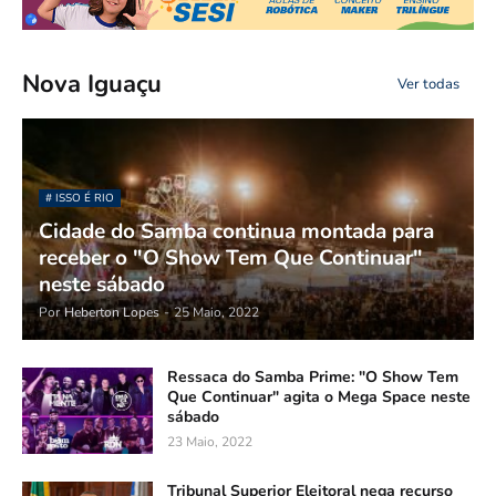
Nova Iguaçu
Ver todas
# ISSO É RIO
Cidade do Samba continua montada para
receber o "O Show Tem Que Continuar"
neste sábado
Por
Heberton Lopes
-
25 Maio, 2022
Ressaca do Samba Prime: "O Show Tem
Que Continuar" agita o Mega Space neste
sábado
23 Maio, 2022
Tribunal Superior Eleitoral nega recurso