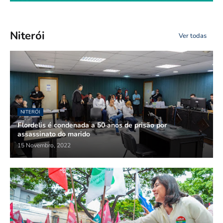
Niterói
Ver todas
NITERÓI
Flordelis é condenada a 50 anos de prisão por
assassinato do marido
15 Novembro, 2022