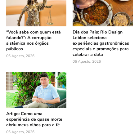
“Você sabe com quem está
Dia dos Pais: Rio Design
falando?”: A corrupção
Leblon seleciona
sistêmica nos órgãos
experiências gastronômicas
públicos
especiais e promoções para
celebrar a data
06 Agosto, 2026
06 Agosto, 2026
Artigo: Como uma
experiência de quase morte
abriu meus olhos para a fé
06 Agosto, 2026