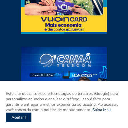
Este site utiliza cookies e tecnologias de terceiros (Google) para
personalizar anúncios e analisar o tráfego. Isso é feito para
garantir e entregar a melhor experiência ao usuário. Ao acessar,
você concorda com a política de monitoramento.
Saiba Mais
Aceitar !