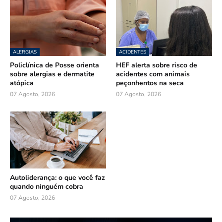
ALERGIAS
ACIDENTES
Policlínica de Posse orienta
HEF alerta sobre risco de
sobre alergias e dermatite
acidentes com animais
atópica
peçonhentos na seca
07 Agosto, 2026
07 Agosto, 2026
Autoliderança: o que você faz
quando ninguém cobra
07 Agosto, 2026