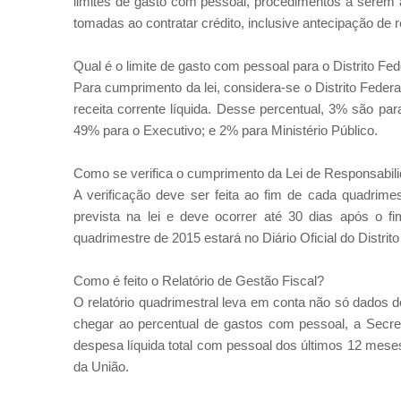
limites de gasto com pessoal, procedimentos a serem 
tomadas ao contratar crédito, inclusive antecipação de 
Qual é o limite de gasto com pessoal para o Distrito Fed
Para cumprimento da lei, considera-se o Distrito Fede
receita corrente líquida. Desse percentual, 3% são para
49% para o Executivo; e 2% para Ministério Público.
Como se verifica o cumprimento da Lei de Responsabili
A verificação deve ser feita ao fim de cada quadrime
prevista na lei e deve ocorrer até 30 dias após o fi
quadrimestre de 2015 estará no Diário Oficial do Distrit
Como é feito o Relatório de Gestão Fiscal?
O relatório quadrimestral leva em conta não só dados 
chegar ao percentual de gastos com pessoal, a Secret
despesa líquida total com pessoal dos últimos 12 meses.
da União.