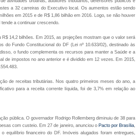
e atividades urbanas, auditores tributários, defensores públicos e
stes a 32 carreiras do Executivo local. Os aumentos estão sendo
ilhões em 2015 e de R$ 1,86 bilhão em 2016. Logo, se não houver
 tende a continuar crescendo.
u R$ 14,2 bilhões. Em 2015, as projeções mostram que o valor será
os do Fundo Constitucional do DF (Lei nº 10.633/02), destinado às
ém disso, o fundo complementa os recursos para manter a Saúde e a
 de impostos no ano anterior e é dividido em 12 vezes. Em 2015,
.554.483.
o de receitas tributárias. Nos quatro primeiros meses do ano, a
cativo para a receita corrente líquida, foi de 3,7% em relação ao
ração pública. O governador Rodrigo Rollemberg diminuiu de 38 para
pesas com custeio. Em 27 de janeiro, anunciou o
Pacto por Brasília
,
o equilíbrio financeiro do DF. Imóveis alugados foram entregues,