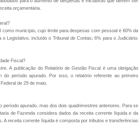
adotados para o aumento de despesas e iniciativas que devem ser
receita orçamentária.
eral?
ral como município, cujo limite para despesas com pessoal é 60% da
 o Legislativo, incluído o Tribunal de Contas; 6% para o Judiciário;
dade Fiscal?
stre. A publicação do Relatório de Gestão Fiscal é uma obrigação
m do período apurado. Por isso, o relatório referente ao primeiro
o Federal de 29 de maio.
do período apurado, mas dos dois quadrimestres anteriores. Para se
aria de Fazenda considera dados da receita corrente líquida e da
 A receita corrente líquida é composta por tributos e transferências