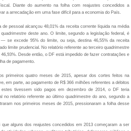
Fiscal. Diante do aumento na folha com reajustes concedidos a
evar a arrecadação em uma fase difícil para a economia do País.
a de pessoal alcançou 48,01% da receita corrente líquida na média
quadrimestre deste ano. O limite, segundo a legislação federal, é
 — se excede 95% do limite, ou seja, destina 46,55% da receita
o limite prudencial. No relatório referente ao terceiro quadrimestre
de 46,93%. Desde então, o DF está impedido de fazer contratações e
olha de pagamento.
 primeiros quatro meses de 2015, apesar dos cortes feitos na
eve, em parte, ao pagamento de R$ 366 milhões referentes a débitos
 estes tivessem sido pagos em dezembro de 2014, o DF teria
al no relatório referente ao último quadrimestre do ano, segundo a
raram nos primeiros meses de 2015, pressionaram a folha desse
 foi que alguns dos reajustes concedidos em 2013 começaram a ser