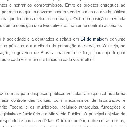
tos e honrar os compromissos. Entre os projetos entregues ao
s, por meio da qual o governo poderá vender partes da dívida pública
ara que terceiros efetuem a cobrança. Outra proposição é a venda
s com a condição de o Executivo se manter no controle acionário.
r à sociedade e a deputados distritais em
14 de maio
em conjunto
as públicas e à melhoria da prestação de serviços. Ou seja, ao
o, o governo de Brasília mantém o esforço para aperfeiçoar
 custe cada vez menos e funcione cada vez melhor.
raz normas para despesas públicas voltadas à responsabilidade na
 maior controle das contas, com mecanismos de fiscalização e
rito Federal e os municípios, incluindo autarquias, fundações e
lativo e Judiciário e o Ministério Público. O principal objetivo da
rrespondente para atendê-las. O texto contém, entre outras coisas,