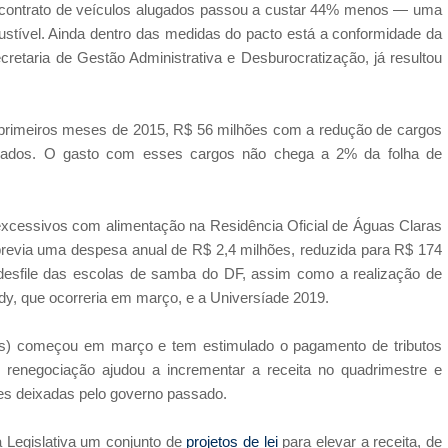
 contrato de veículos alugados passou a custar 44% menos — uma
tível. Ainda dentro das medidas do pacto está a conformidade da
retaria de Gestão Administrativa e Desburocratização, já resultou
primeiros meses de 2015, R$ 56 milhões com a redução de cargos
sados. O gasto com esses cargos não chega a 2% da folha de
excessivos com alimentação na Residência Oficial de Águas Claras
previa uma despesa anual de R$ 2,4 milhões, reduzida para R$ 174
o desfile das escolas de samba do DF, assim como a realização de
dy, que ocorreria em março, e a Universíade 2019.
fis) começou em março e tem estimulado o pagamento de tributos
A renegociação ajudou a incrementar a receita no quadrimestre e
es deixadas pelo governo passado.
 Legislativa um conjunto de
projetos de lei
para elevar a receita, de