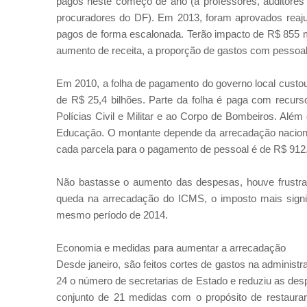
pagos neste começo de ano (a professores, auditores d
procuradores do DF). Em 2013, foram aprovados reaju
pagos de forma escalonada. Terão impacto de R$ 855 m
aumento de receita, a proporção de gastos com pessoal
Em 2010, a folha de pagamento do governo local custo
de R$ 25,4 bilhões. Parte da folha é paga com recurs
Polícias Civil e Militar e ao Corpo de Bombeiros. Al
Educação. O montante depende da arrecadação nacional
cada parcela para o pagamento de pessoal é de R$ 912
Não bastasse o aumento das despesas, houve frustraçã
queda na arrecadação do ICMS, o imposto mais signifi
mesmo período de 2014.
Economia e medidas para aumentar a arrecadação
Desde janeiro, são feitos cortes de gastos na administ
24 o número de secretarias de Estado e reduziu as des
conjunto de 21 medidas com o propósito de restaurar 