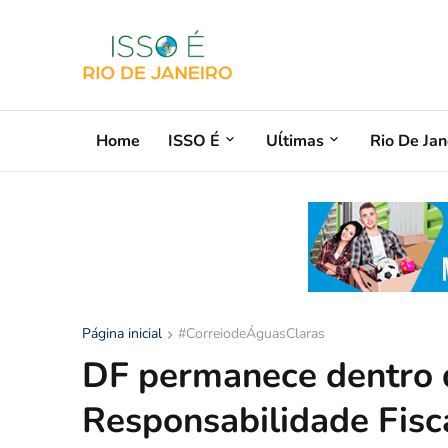
Home
ISSO É
Uĺtimas
Rio De Jan
Página inicial
#CorreiodeÁguasClaras
DF permanece dentro d
Responsabilidade Fisc