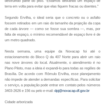
destruindo parte do piso. “Estamos deixando um espaço de
terra em volta para evitar que elas fiquem fracas ou doentes.”
Segundo Ervilha, o ideal seria que o concreto ou o asfalto
fossem retirados em um raio do tamanho da projeção da copa
de cada árvore — como se fosse sua sombra —, mas, por
falta de espaço, o mínimo recomendável de espaço livre é de
um metro quadrado.
Nesta semana, uma equipe da Novacap foi até o
estacionamento do Bloco Q da 407 Norte para abrir um raio
nas nove árvores do local. Atualmente, o atendimento é no
Plano Piloto, mas a ideia é expandi-lo para todas as regiões de
Brasília. De acordo com Rômulo Ervilha, esse planejamento
não impede de atender a demandas específicas. Para solicitar
o serviço, a população pode entrar em contato pelos números
3403-2626 e 156 ou pelo e-mail:
dpj@novacap.df.gov.br
Cidade arborizada