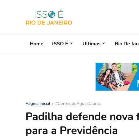
Home
ISSO É
Uĺtimas
Rio De Jan
Página inicial
#CorreiodeÁguasClaras
Padilha defende nova 
para a Previdência