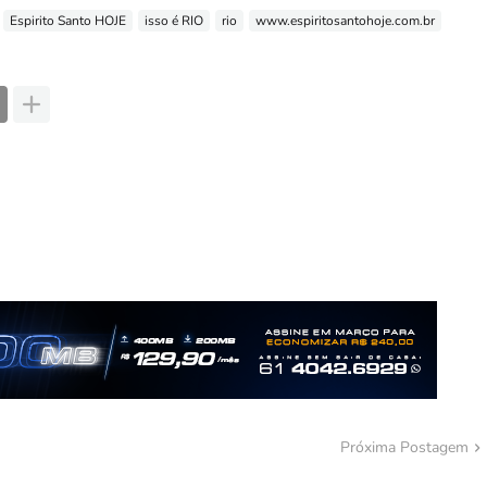
Espirito Santo HOJE
isso é RIO
rio
www.espiritosantohoje.com.br
Próxima Postagem