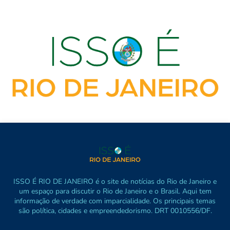
ISSO É RIO DE JANEIRO é o site de notícias do Rio de Janeiro e
um espaço para discutir o Rio de Janeiro e o Brasil. Aqui tem
informação de verdade com imparcialidade. Os principais temas
são política, cidades e empreendedorismo. DRT 0010556/DF.