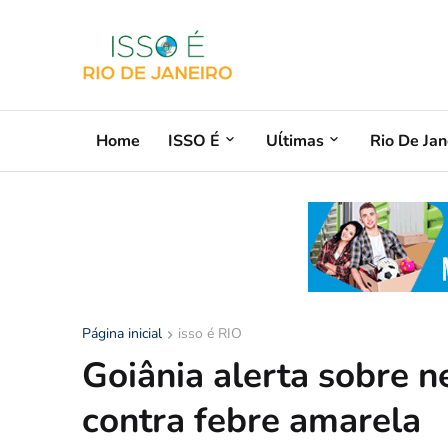
Home
ISSO É
Uĺtimas
Rio De Jan
Página inicial
isso é RIO
Goiânia alerta sobre 
contra febre amarela