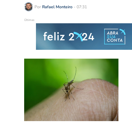
Por
Rafael Monteiro
-
07:31
Últimas