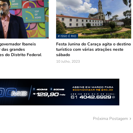
# ISSO É RIO
governador Ibaneis
Festa Junina do Caraça agita o destino
r das grandes
turístico com várias atrações neste
s do Distrito Federal
sábado
10 Julho, 2023
Próxima Postagem