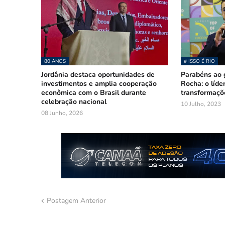
80 ANOS
# ISSO É RIO
Jordânia destaca oportunidades de
Parabéns ao 
investimentos e amplia cooperação
Rocha: o líde
econômica com o Brasil durante
transformaçõe
celebração nacional
10 Julho, 2023
08 Junho, 2026
Postagem Anterior