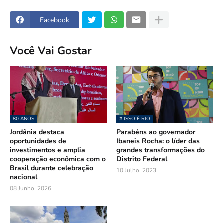
Facebook
Você Vai Gostar
80 ANOS
# ISSO É RIO
Jordânia destaca
Parabéns ao governador
oportunidades de
Ibaneis Rocha: o líder das
investimentos e amplia
grandes transformações do
cooperação econômica com o
Distrito Federal
Brasil durante celebração
10 Julho, 2023
nacional
08 Junho, 2026