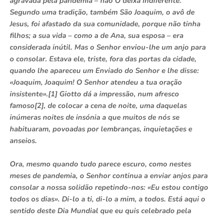
agravada pela pandemia – não O deixa indiferente.
Segundo uma tradição, também São Joaquim, o avô de
Jesus, foi afastado da sua comunidade, porque não tinha
filhos; a sua vida – como a de Ana, sua esposa – era
considerada inútil. Mas o Senhor enviou-lhe um anjo para
o consolar. Estava ele, triste, fora das portas da cidade,
quando lhe apareceu um Enviado do Senhor e lhe disse:
«Joaquim, Joaquim! O Senhor atendeu a tua oração
insistente».[1] Giotto dá a impressão, num afresco
famoso[2], de colocar a cena de noite, uma daquelas
inúmeras noites de insónia a que muitos de nós se
habituaram, povoadas por lembranças, inquietações e
anseios.
Ora, mesmo quando tudo parece escuro, como nestes
meses de pandemia, o Senhor continua a enviar anjos para
consolar a nossa solidão repetindo-nos: «Eu estou contigo
todos os dias». Di-lo a ti, di-lo a mim, a todos. Está aqui o
sentido deste Dia Mundial que eu quis celebrado pela