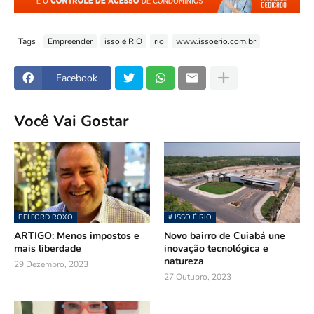
Tags
Empreender
isso é RIO
rio
www.issoerio.com.br
Facebook
Você Vai Gostar
BELFORD ROXO
# ISSO É RIO
ARTIGO: Menos impostos e
Novo bairro de Cuiabá une
mais liberdade
inovação tecnológica e
natureza
29 Dezembro, 2023
27 Outubro, 2023