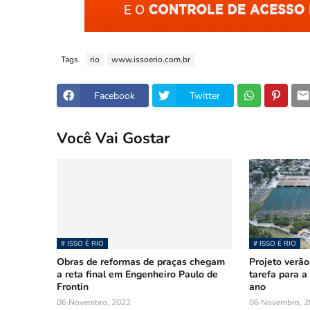
Tags
rio
www.issoerio.com.br
Facebook
Twitter
Você Vai Gostar
# ISSO É RIO
# ISSO É RIO
Obras de reformas de praças chegam
Projeto verão
a reta final em Engenheiro Paulo de
tarefa para a
Frontin
ano
06 Novembro, 2022
06 Novembro, 2