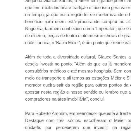
Segundo Glauce Santos, o Méier tem grande potencial 
que tem muita história e tradição e tudo isso gera valo
no tempo, já que essa região foi se modernizando e 
benefício para quem está procurando comprar ou alug
Nogueira, também conhecido como 'Imperator', que é u
de cinema, peças de teatro e até mesmo shows de grand
noite carioca, o 'Baixo Méier', é um ponto que reúne vár
Além de toda a diversidade cultural, Glauce Santos 
deseja investir no ponto. "Além do que eu já mencion
consultórios médicos e até mesmo hospitais. Sem conta
meio de transporte e ali temos as estações Méier e Si
morador queira sair da região para outros pontos da 
apostar nesta região e nesse sentido eu lembro que
compradores na área imobiliária", conclui.
Para Roberto Amorim, empreendedor que está à frent
Destaque com três sócios, escolheram o Méier pa
unidade, por perceberem que investir na regi