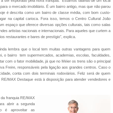
a ser explorado pela nova franquia. "Estamos falando de um local
r para o mercado imobiliário. É um bairro antigo, mas que não parou
hoje é descrita como um bairro de classe média, com bom custo-
ar na capital carioca. Fora isso, temos o Centro Cultural João
m espaço que oferece diversas opções culturais, tais como salas
es artistas nacionais e internacionais. Para aqueles que curtem a
ios restaurantes e bares de prestígio", explica.
ainda lembra que o local tem muitas outras vantagens para quem
ei, o bairro tem supermercados, academias, escolas, faculdades,
r com o fator mobilidade, já que no Méier os trens são o principal
lva Freire, responsáveis pela ligação aos grandes centros. Caso o
cidade, conta com dois terminais rodoviários. Feliz será de quem
 a RE/MAX Destaque está à disposição para atender vendedores e
e da franquia RE/MAX
ra abrir a segunda
ão é aproveitar as