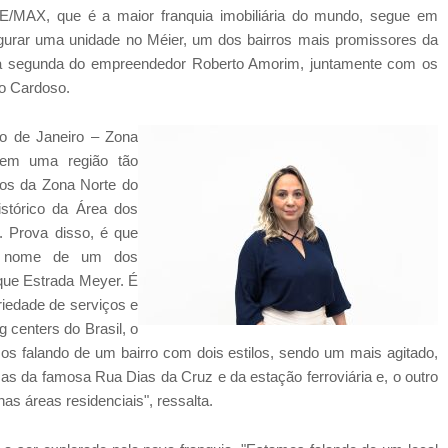
 RE/MAX, que é a maior franquia imobiliária do mundo, segue em
gurar uma unidade no Méier, um dos bairros mais promissores da
 e a segunda do empreendedor Roberto Amorim, juntamente com os
rio Cardoso.
io de Janeiro – Zona
 em uma região tão
dos da Zona Norte do
istórico da Área dos
 Prova disso, é que
o nome de um dos
que Estrada Meyer. É
iedade de serviços e
 centers do Brasil, o
s falando de um bairro com dois estilos, sendo um mais agitado,
 da famosa Rua Dias da Cruz e da estação ferroviária e, o outro
as áreas residenciais", ressalta.