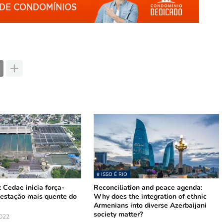
# ISSO É RIO
: Cedae inicia força-
Reconciliation and peace agenda:
 estação mais quente do
Why does the integration of ethnic
Armenians into diverse Azerbaijani
society matter?
022