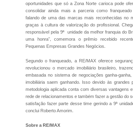
oportunidades que só a Zona Norte carioca pode ofer
consolidar ainda mais a parceria como franquead
falando de uma das marcas mais reconhecidas no me
graças à cultura de valorização do profissional. Che
responsável pela 9ª unidade da melhor franquia do Br
uma honra", comemora o prêmio recebido recente
Pequenas Empresas Grandes Negócios.
Segundo o franqueado, a RE/MAX oferece segurança
revolucionou o mercado imobiliário brasileiro, tra
embasada no sistema de negociações ganha-ganha, n
imobiliária saem ganhando. Isso devido às grandes 
metodologia aplicada conta com diversas vantagens e 
rede de relacionamentos e também fazer a gestão do se
satisfação fazer parte desse time gerindo a 9ª unida
conclui Roberto Amorim.
Sobre a RE/MAX