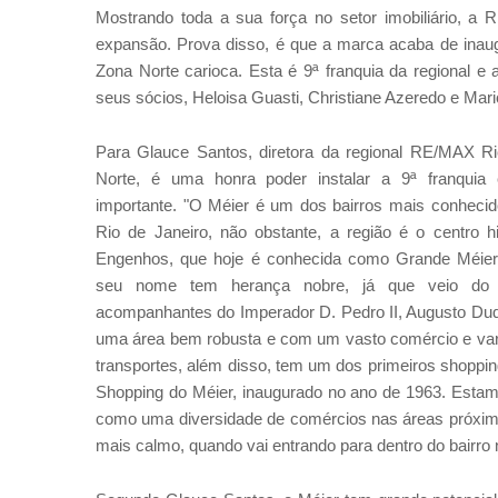
Mostrando toda a sua força no setor imobiliário, a
expansão. Prova disso, é que a marca acaba de inau
Zona Norte carioca. Esta é 9ª franquia da regional
seus sócios, Heloisa Guasti, Christiane Azeredo e Ma
Para Glauce Santos, diretora da regional RE/MAX R
Norte, é uma honra poder instalar a 9ª franquia
importante. "O Méier é um dos bairros mais conheci
Rio de Janeiro, não obstante, a região é o centro h
Engenhos, que hoje é conhecida como Grande Méier.
seu nome tem herança nobre, já que veio d
acompanhantes do Imperador D. Pedro II, Augusto Du
uma área bem robusta e com um vasto comércio e var
transportes, além disso, tem um dos primeiros shopping
Shopping do Méier, inaugurado no ano de 1963. Estamo
como uma diversidade de comércios nas áreas próximas
mais calmo, quando vai entrando para dentro do bairro n