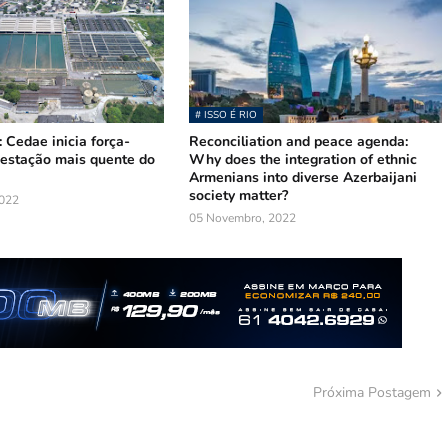
# ISSO É RIO
: Cedae inicia força-
Reconciliation and peace agenda:
 estação mais quente do
Why does the integration of ethnic
Armenians into diverse Azerbaijani
society matter?
022
05 Novembro, 2022
Próxima Postagem