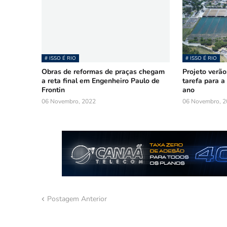
# ISSO É RIO
# ISSO É RIO
Obras de reformas de praças chegam
Projeto verão
a reta final em Engenheiro Paulo de
tarefa para a
Frontin
ano
06 Novembro, 2022
06 Novembro, 2
Postagem Anterior