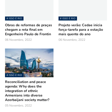
# ISSO É RIO
# ISSO É RIO
Obras de reformas de praças
Projeto verão: Cedae inicia
chegam a reta final em
força-tarefa para a estação
Engenheiro Paulo de Frontin
mais quente do ano
06 Novembro, 2022
06 Novembro, 2022
# ISSO É RIO
Reconciliation and peace
agenda: Why does the
integration of ethnic
Armenians into diverse
Azerbaijani society matter?
05 Novembro, 2022