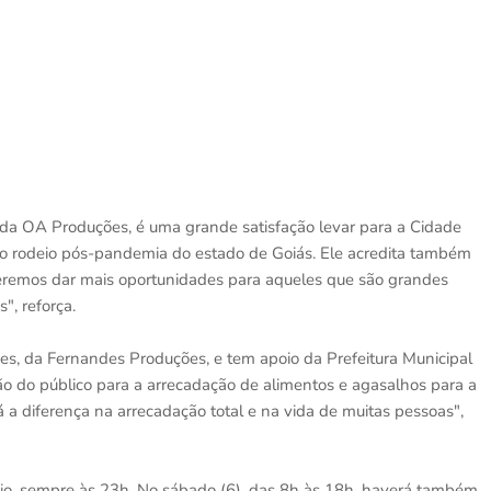
da OA Produções, é uma grande satisfação levar para a Cidade
iro rodeio pós-pandemia do estado de Goiás. Ele acredita também
"Queremos dar mais oportunidades para aqueles que são grandes
s", reforça.
, da Fernandes Produções, e tem apoio da Prefeitura Municipal
o do público para a arrecadação de alimentos e agasalhos para a
á a diferença na arrecadação total e na vida de muitas pessoas",
deio, sempre às 23h. No sábado (6), das 8h às 18h, haverá também