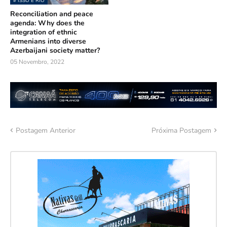
# ISSO É RIO
Reconciliation and peace
agenda: Why does the
integration of ethnic
Armenians into diverse
Azerbaijani society matter?
05 Novembro, 2022
Postagem Anterior
Próxima Postagem