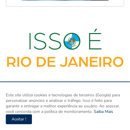
Este site utiliza cookies e tecnologias de terceiros (Google) para
personalizar anúncios e analisar o tráfego. Isso é feito para
garantir e entregar a melhor experiência ao usuário. Ao acessar,
você concorda com a política de monitoramento.
Saiba Mais
ISSO É RIO DE JANEIRO é o site de notícias do Rio de Janeiro e
Aceitar !
um espaço para discutir o Rio de Janeiro e o Brasil. Aqui tem
informação de verdade com imparcialidade. Os principais temas