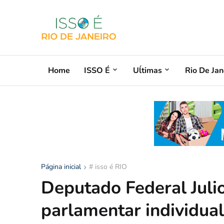
Home
ISSO É
Uĺtimas
Rio De Jan
Página inicial
# isso é RIO
Deputado Federal Juli
parlamentar individual