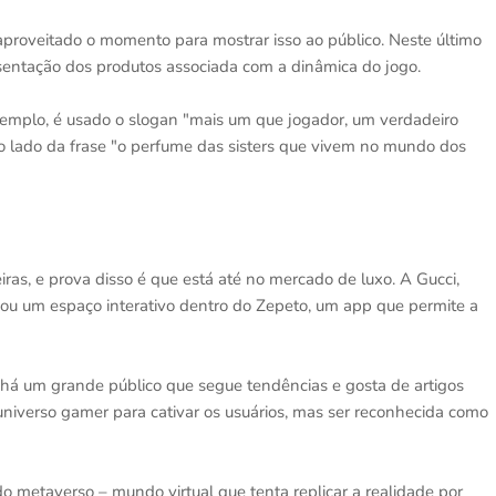
aproveitado o momento para mostrar isso ao público. Neste último
sentação dos produtos associada com a dinâmica do jogo.
emplo, é usado o slogan "mais um que jogador, um verdadeiro
 ao lado da frase "o perfume das sisters que vivem no mundo dos
as, e prova disso é que está até no mercado de luxo. A Gucci,
iou um espaço interativo dentro do Zepeto, um app que permite a
 há um grande público que segue tendências e gosta de artigos
niverso gamer para cativar os usuários, mas ser reconhecida como
 metaverso – mundo virtual que tenta replicar a realidade por