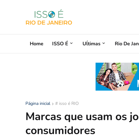
Home
ISSO É
Uĺtimas
Rio De Jan
Página inicial
# isso é RIO
Marcas que usam os jog
consumidores