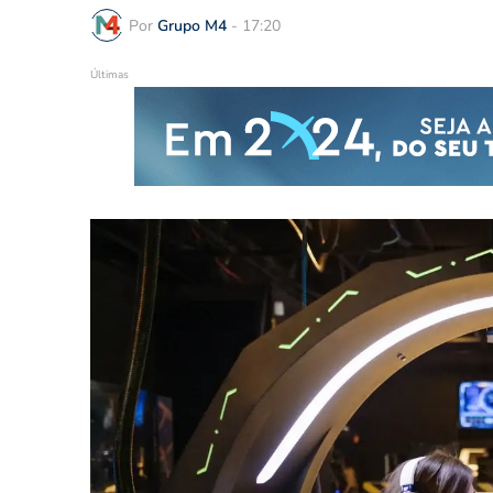
Por
Grupo M4
-
17:20
Últimas