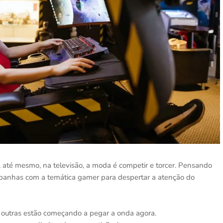
ou, até mesmo, na televisão, a moda é competir e torcer. Pensando
mpanhas com a temática gamer para despertar a atenção do
outras estão começando a pegar a onda agora.