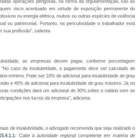
deradas operações perigosas, na forma da regulamentação, são as
liquem risco acentuado em virtude de exposição permanente do
plosivos ou energia elétrica, roubos ou outras espécies de violência
oal ou patrimonial. Portanto, na periculosidade o trabalhador está
r sua profissão", salienta.
ulosidade, as empresas devem pagar, conforme porcentagem
 "No caso da insalubridade, o pagamento deve ser calculado de
rio-mínimo. Pode ser 10% de adicional para insalubridade de grau
médio e 40% de adicional para insalubridade de grau máximo. Já no
essas condições dará um adicional de 30% sobre o salário sem os
rticipações nos lucros da empresa", adiciona.
graus de insalubridade, o advogado recomenda que seja realizado o
15.4.1.1
:
'Cabe à autoridade regional competente em matéria de