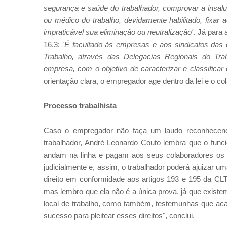
segurança e saúde do trabalhador, comprovar a insalu
ou médico do trabalho, devidamente habilitado, fixar
impraticável sua eliminação ou neutralização'
. Já para 
16.3:
'É facultado às empresas e aos sindicatos das c
Trabalho, através das Delegacias Regionais do Tra
empresa, com o objetivo de caracterizar e classificar 
orientação clara, o empregador age dentro da lei e o co
Processo trabalhista
Caso o empregador não faça um laudo reconhecendo
trabalhador, André Leonardo Couto lembra que o funci
andam na linha e pagam aos seus colaboradores os di
judicialmente e, assim, o trabalhador poderá ajuizar u
direito em conformidade aos artigos 193 e 195 da CL
mas lembro que ela não é a única prova, já que exist
local de trabalho, como também, testemunhas que aca
sucesso para pleitear esses direitos", conclui.