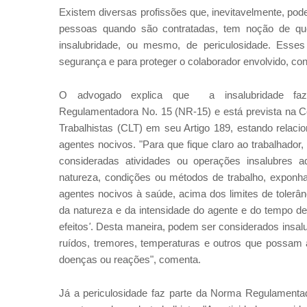
Existem diversas profissões que, inevitavelmente, po
pessoas quando são contratadas, tem noção de que 
insalubridade, ou mesmo, de periculosidade. Esses
segurança e para proteger o colaborador envolvido, co
O advogado explica que a insalubridade fa
Regulamentadora No. 15 (NR-15) e está prevista na C
Trabalhistas (CLT) em seu Artigo 189, estando relaci
agentes nocivos. "Para que fique claro ao trabalhador
consideradas atividades ou operações insalubres a
natureza, condições ou métodos de trabalho, expon
agentes nocivos à saúde, acima dos limites de tolerâ
da natureza e da intensidade do agente e do tempo d
efeitos
'
. Desta maneira, podem ser considerados insal
ruídos, tremores, temperaturas e outros que possam a
doenças ou reações", comenta.
Já a periculosidade faz parte da Norma Regulamentad