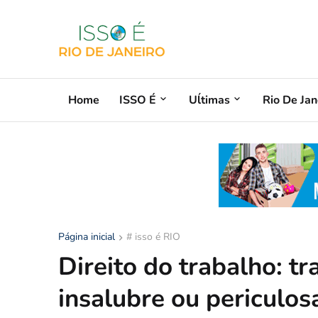
Home
ISSO É
Uĺtimas
Rio De Jan
Página inicial
# isso é RIO
Direito do trabalho: t
insalubre ou periculo