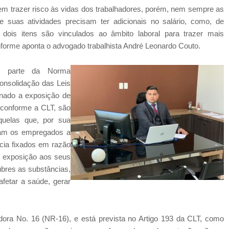
dem trazer risco às vidas dos trabalhadores, porém, nem sempre as
suas atividades precisam ter adicionais no salário, como, de
 dois itens são vinculados ao âmbito laboral para trazer mais
nforme aponta o advogado trabalhista André Leonardo Couto.
z parte da Norma
onsolidação das Leis
onado a exposição de
, conforme a CLT, são
quelas que, por sua
ham os empregados a
ncia fixados em razão
e exposição aos seus
ubres as substâncias,
fetar a saúde, gerar
ora No. 16 (NR-16), e está prevista no Artigo 193 da CLT, como