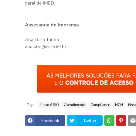
geral do IMED.
Assessoria de Imprensa
Ana Luiza Tanno
analuiza@ecco.inf.br
Tags
# isso é RIO
Atendimento
Compliance
HCN
Hosp
Facebook
Twitter