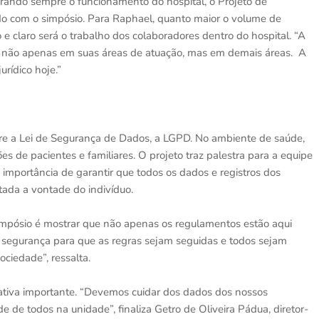
rando sempre o funcionamento do hospital, o Projeto de
o com o simpósio. Para Raphael, quanto maior o volume de
o e claro será o trabalho dos colaboradores dentro do hospital. “A
o, não apenas em suas áreas de atuação, mas em demais áreas. A
urídico hoje.”
e a Lei de Segurança de Dados, a LGPD. No ambiente de saúde,
es de pacientes e familiares. O projeto traz palestra para a equipe
 importância de garantir que todos os dados e registros dos
tada a vontade do indivíduo.
simpósio é mostrar que não apenas os regulamentos estão aqui
 segurança para que as regras sejam seguidas e todos sejam
ociedade”, ressalta.
ciativa importante. “Devemos cuidar dos dados dos nossos
e todos na unidade”, finaliza Getro de Oliveira Pádua, diretor-