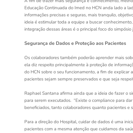
A fim de trazer mais segurança e conhecimento, melho
Educação Continuada do Imed no HCN anda lado a lad
informações precisas e seguras, mais tranquilo, objetiv
ideia é estimular toda a equipe a buscar conheciment
integração dessas áreas é o principal foco do simpósio j
Segurança de Dados e Proteção aos Pacientes
Os colaboradores também poderão aprender mais sobr
ela diz respeito principalmente à proteção de informaçõ
do HCN sobre o seu funcionamento, a fim de explicar a
pacientes sejam sempre preservados e que seja respei
Raphael Santana afirma ainda que a ideia de fazer o 
para serem executados. “Existe o compliance para dar
beneficiados, tanto colaboradores quanto pacientes e s
Para a direção do Hospital, cuidar de dados é uma ini
pacientes com a mesma atenção que cuidamos da saúde d