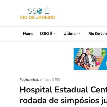
Home
ISSO É
Uĺtimas
Rio De Jan
Página inicial
# isso é RIO
Hospital Estadual Ce
rodada de simpósios ju