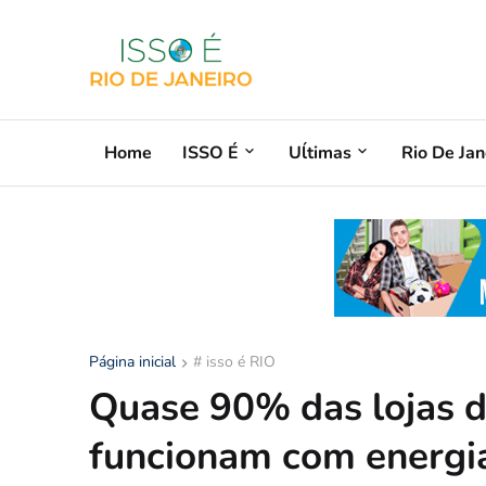
Home
ISSO É
Uĺtimas
Rio De Jan
Página inicial
# isso é RIO
Quase 90% das lojas de
funcionam com energi