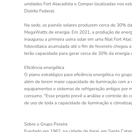
unidades Fort Atacadista e Comper localizadas nos est
Distrito Federal.
Na sede, os painéis solares produzem cerca de 30% d
MegaWatts de energia. Em 2021, a produção de energ
inaugurou a primeira usina solar em uma filial Fort Ata
fotovoltaica acumulada até o fim de fevereiro chegou
terão capacidade para gerar cerca de 30% da energia 
Eficiência energética
O plano estratégico para eficiência energética no gr
além de terem maior capacidade de iluminação com a 
equipamentos e sistemas de refrigeração antigos po
consumo. "Esse projeto prevê a análise e controle do c
de uso de toda a capacidade de iluminação e climatizaç
Sobre o Grupo Pereira
Fundado em 1962, na cidade de Itajaí, em Santa Catari