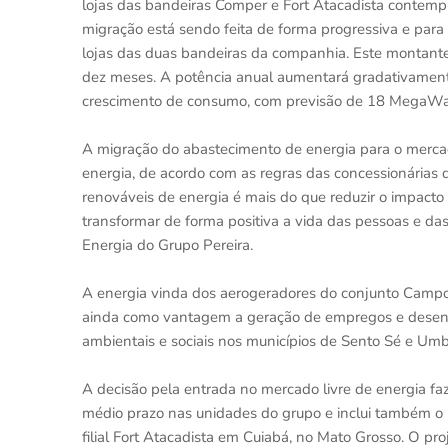
lojas das bandeiras Comper e Fort Atacadista contempl
migração está sendo feita de forma progressiva e pa
lojas das duas bandeiras da companhia. Este montante
dez meses. A potência anual aumentará gradativamen
crescimento de consumo, com previsão de 18 MegaWa
A migração do abastecimento de energia para o mercad
energia, de acordo com as regras das concessionárias 
renováveis de energia é mais do que reduzir o impact
transformar de forma positiva a vida das pessoas e da
Energia do Grupo Pereira.
A energia vinda dos aerogeradores do conjunto Campo
ainda como vantagem a geração de empregos e desenv
ambientais e sociais nos municípios de Sento Sé e Um
A decisão pela entrada no mercado livre de energia fa
médio prazo nas unidades do grupo e inclui também 
filial Fort Atacadista em Cuiabá, no Mato Grosso. O pr