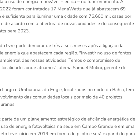
a o uso de energia renovável – éolica – no funcionamento. A
ra 2022 foram contratados 17 MegaWatts que já abastecem 69
 é suficiente para iluminar uma cidade com 76.600 mil casas por
te de acordo com a abertura de novas unidades e do consequente
tts para 2023.
o livre pode demorar de três a seis meses após a ligação da
de energia que abastecem cada região. "Investir no uso de fontes
o ambiental das nossas atividades. Temos o compromisso de
s localidades onde atuamos", afirma Samuel Mutini, gerente de
 Largo e Umburanas da Engie, localizados no norte da Bahia, tem
olvimento das comunidades locais por meio de 40 projetos
buranas.
z parte de um planejamento estratégico de eficiência energética de
o uso de energia fotovoltaica na sede em Campo Grande e em uma
ojeto teve início em 2019 em forma de piloto e será expandido para