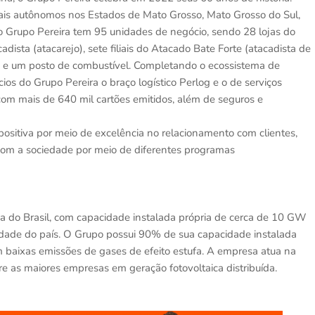
ais autônomos nos Estados de Mato Grosso, Mato Grosso do Sul,
, o Grupo Pereira tem 95 unidades de negócio, sendo 28 lojas do
ista (atacarejo), sete filiais do Atacado Bate Forte (atacadista de
co) e um posto de combustível. Completando o ecossistema de
os do Grupo Pereira o braço logístico Perlog e o de serviços
, com mais de 640 mil cartões emitidos, além de seguros e
ositiva por meio de excelência no relacionamento com clientes,
 com a sociedade por meio de diferentes programas
ca do Brasil, com capacidade instalada própria de cerca de 10 GW
dade do país. O Grupo possui 90% de sua capacidade instalada
m baixas emissões de gases de efeito estufa. A empresa atua na
re as maiores empresas em geração fotovoltaica distribuída.