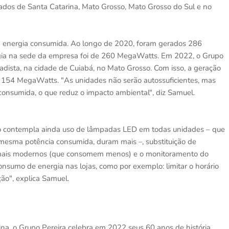
ados de Santa Catarina, Mato Grosso, Mato Grosso do Sul e no
a energia consumida. Ao longo de 2020, foram gerados 286
ia na sede da empresa foi de 260 MegaWatts. Em 2022, o Grupo
cadista, na cidade de Cuiabá, no Mato Grosso. Com isso, a geração
 a 154 MegaWatts. "As unidades não serão autossuficientes, mas
consumida, o que reduz o impacto ambiental", diz Samuel.
upo contempla ainda uso de lâmpadas LED em todas unidades – que
mesma potência consumida, duram mais –, substituição de
r mais modernos (que consomem menos) e o monitoramento do
onsumo de energia nas lojas, como por exemplo: limitar o horário
ão", explica Samuel.
na, o Grupo Pereira celebra em 2022 seus 60 anos de história.