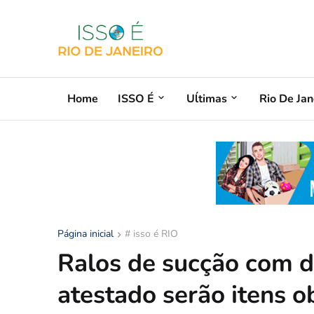
Home
ISSO É
Uĺtimas
Rio De Jan
Página inicial
# isso é RIO
Ralos de sucção com d
atestado serão itens o