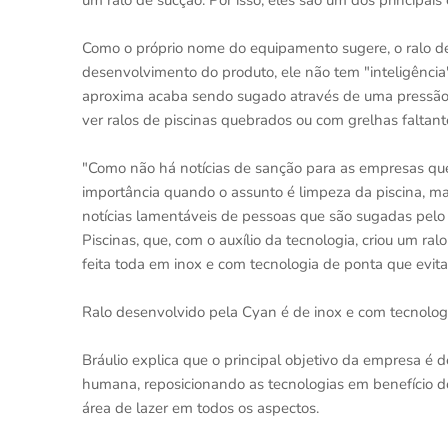
um ralo de sucção. Por isso, eles são um dos principais
Como o próprio nome do equipamento sugere, o ralo de 
desenvolvimento do produto, ele não tem "inteligência"
aproxima acaba sendo sugado através de uma pressão 
ver ralos de piscinas quebrados ou com grelhas faltan
"Como não há notícias de sanção para as empresas q
importância quando o assunto é limpeza da piscina, m
notícias lamentáveis de pessoas que são sugadas pelo ra
Piscinas, que, com o auxílio da tecnologia, criou um ra
feita toda em inox e com tecnologia de ponta que evi
Ralo desenvolvido pela Cyan é de inox e com tecnologi
Bráulio explica que o principal objetivo da empresa é 
humana, reposicionando as tecnologias em benefício do
área de lazer em todos os aspectos.