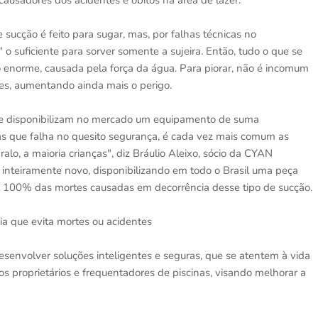
 causadores dos acidentes e óbitos na área de lazer.
sucção é feito para sugar, mas, por falhas técnicas no
 o suficiente para sorver somente a sujeira. Então, tudo o que se
enorme, causada pela força da água. Para piorar, não é incomum
tes, aumentando ainda mais o perigo.
ue disponibilizam no mercado um equipamento de suma
as que falha no quesito segurança, é cada vez mais comum as
lo, a maioria crianças", diz Bráulio Aleixo, sócio da CYAN
lo inteiramente novo, disponibilizando em todo o Brasil uma peça
ta 100% das mortes causadas em decorrência desse tipo de sucção.
a que evita mortes ou acidentes
desenvolver soluções inteligentes e seguras, que se atentem à vida
s proprietários e frequentadores de piscinas, visando melhorar a