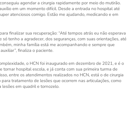
 conseguiu agendar a cirurgia rapidamente por meio do mutirão.
auxílio em um momento difícil. Desde a entrada no hospital até
m super atenciosos comigo. Estão me ajudando, medicando e em
ra finalizar sua recuperação: “Até tempos atrás eu não esperava
e só tenho a agradecer, dos seguranças, com suas orientações, até
m também, minha família está me acompanhando e sempre que
iliar”, finaliza o paciente.
a complexidade, o HCN foi inaugurado em dezembro de 2021, e é o
e tornar hospital escola, e já conta com sua primeira turma de
sso, entre os atendimentos realizados no HCN, está o de cirurgia
do para tratamento de lesões que ocorrem nas articulações, como
lesões em quadril e tornozelo.