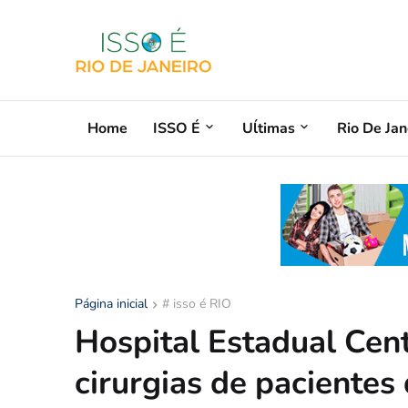
Home
ISSO É
Uĺtimas
Rio De Jan
Página inicial
# isso é RIO
Hospital Estadual Cen
cirurgias de paciente