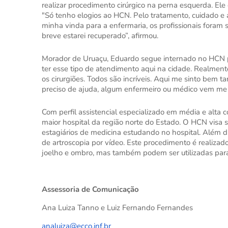
realizar procedimento cirúrgico na perna esquerda. Ele
"Só tenho elogios ao HCN. Pelo tratamento, cuidado e 
minha vinda para a enfermaria, os profissionais fora
breve estarei recuperado”, afirmou.
Morador de Uruaçu, Eduardo segue internado no HCN pa
ter esse tipo de atendimento aqui na cidade. Realment
os cirurgiões. Todos são incríveis. Aqui me sinto be
preciso de ajuda, algum enfermeiro ou médico vem me aux
Com perfil assistencial especializado em média e alt
maior hospital da região norte do Estado. O HCN visa s
estagiários de medicina estudando no hospital. Além di
de artroscopia por vídeo. Este procedimento é realiza
joelho e ombro, mas também podem ser utilizadas para 
Assessoria de Comunicação
Ana Luiza Tanno e Luiz Fernando Fernandes
analuiza@ecco.inf.br