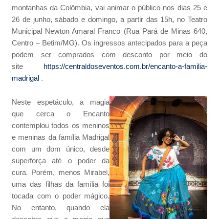
montanhas da Colômbia, vai animar o público nos dias 25 e
26 de junho, sábado e domingo, a partir das 15h, no Teatro
Municipal Newton Amaral Franco (Rua Pará de Minas 640,
Centro – Betim/MG). Os ingressos antecipados para a peça
podem ser comprados com desconto por meio do
site
https://centraldoseventos.com.br/encanto-a-familia-
madrigal
.
Neste espetáculo, a magia
que cerca o Encanto
contemplou todos os meninos
e meninas da família Madrigal
com um dom único, desde
superforça até o poder da
cura. Porém, menos Mirabel,
uma das filhas da família foi
tocada com o poder mágico.
No entanto, quando ela