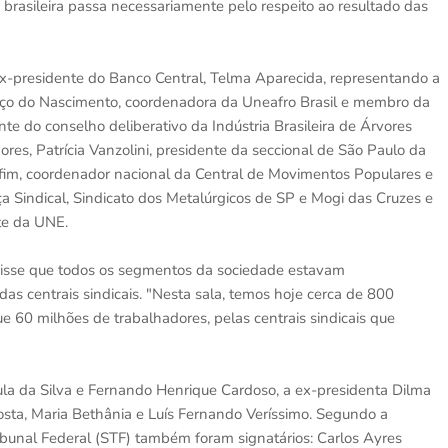
brasileira passa necessariamente pelo respeito ao resultado das
ex-presidente do Banco Central, Telma Aparecida, representando a
enço do Nascimento, coordenadora da Uneafro Brasil e membro da
ente do conselho deliberativo da Indústria Brasileira de Árvores
ores, Patrícia Vanzolini, presidente da seccional de São Paulo da
m, coordenador nacional da Central de Movimentos Populares e
rça Sindical, Sindicato dos Metalúrgicos de SP e Mogi das Cruzes e
te da UNE.
 disse que todos os segmentos da sociedade estavam
s centrais sindicais. "Nesta sala, temos hoje cerca de 800
 60 milhões de trabalhadores, pelas centrais sindicais que
ula da Silva e Fernando Henrique Cardoso, a ex-presidenta Dilma
sta, Maria Bethânia e Luís Fernando Veríssimo. Segundo a
bunal Federal (STF) também foram signatários: Carlos Ayres