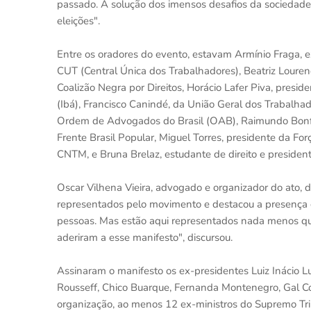
passado. A solução dos imensos desafios da sociedade 
eleições".
Entre os oradores do evento, estavam Armínio Fraga, 
CUT (Central Única dos Trabalhadores), Beatriz Lour
Coalizão Negra por Direitos, Horácio Lafer Piva, presid
(Ibá), Francisco Canindé, da União Geral dos Trabalhad
Ordem de Advogados do Brasil (OAB), Raimundo Bonfi
Frente Brasil Popular, Miguel Torres, presidente da Fo
CNTM, e Bruna Brelaz, estudante de direito e presiden
Oscar Vilhena Vieira, advogado e organizador do ato,
representados pelo movimento e destacou a presença da
pessoas. Mas estão aqui representados nada menos que
aderiram a esse manifesto", discursou.
Assinaram o manifesto os ex-presidentes Luiz Inácio L
Rousseff, Chico Buarque, Fernanda Montenegro, Gal Co
organização, ao menos 12 ex-ministros do Supremo Tri