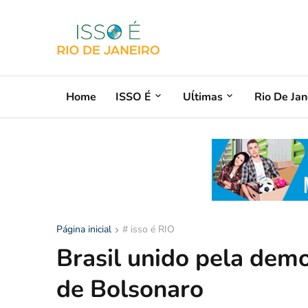
Home
ISSO É
Uĺtimas
Rio De Jan
Página inicial
# isso é RIO
Brasil unido pela demo
de Bolsonaro