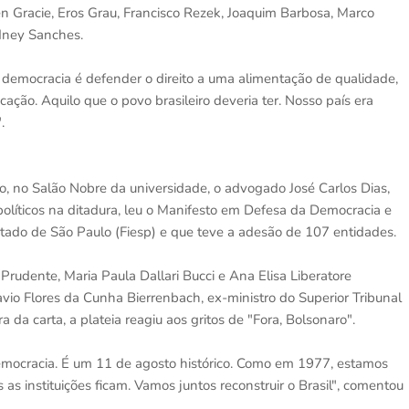
llen Gracie, Eros Grau, Francisco Rezek, Joaquim Barbosa, Marco
dney Sanches.
a democracia é defender o direito a uma alimentação de qualidade,
ação. Aquilo que o povo brasileiro deveria ter. Nosso país era
.
o, no Salão Nobre da universidade, o advogado José Carlos Dias,
políticos na ditadura, leu o Manifesto em Defesa da Democracia e
Estado de São Paulo (Fiesp) e que teve a adesão de 107 entidades.
Prudente, Maria Paula Dallari Bucci e Ana Elisa Liberatore
lavio Flores da Cunha Bierrenbach, ex-ministro do Superior Tribunal
ra da carta, a plateia reagiu aos gritos de "Fora, Bolsonaro".
emocracia. É um 11 de agosto histórico. Como em 1977, estamos
s instituições ficam. Vamos juntos reconstruir o Brasil", comentou