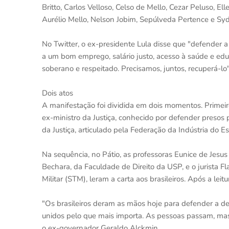
Britto, Carlos Velloso, Celso de Mello, Cezar Peluso, E
Aurélio Mello, Nelson Jobim, Sepúlveda Pertence e Sy
No Twitter, o ex-presidente Lula disse que "defender 
a um bom emprego, salário justo, acesso à saúde e educ
soberano e respeitado. Precisamos, juntos, recuperá-lo"
Dois atos
A manifestação foi dividida em dois momentos. Primeir
ex-ministro da Justiça, conhecido por defender presos 
da Justiça, articulado pela Federação da Indústria do 
Na sequência, no Pátio, as professoras Eunice de Jesus 
Bechara, da Faculdade de Direito da USP, e o jurista F
Militar (STM), leram a carta aos brasileiros. Após a leitu
"Os brasileiros deram as mãos hoje para defender a d
unidos pelo que mais importa. As pessoas passam, mas a
o ex-governador Geraldo Alckmin.