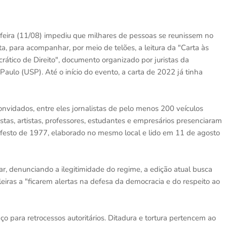
ira (11/08) impediu que milhares de pessoas se reunissem no
sta, para acompanhar, por meio de telões, a leitura da "Carta às
crático de Direito", documento organizado por juristas da
aulo (USP). Até o início do evento, a carta de 2022 já tinha
onvidados, entre eles jornalistas de pelo menos 200 veículos
calistas, artistas, professores, estudantes e empresários presenciaram
ifesto de 1977, elaborado no mesmo local e lido em 11 de agosto
ar, denunciando a ilegitimidade do regime, a edição atual busca
ileiras a "ficarem alertas na defesa da democracia e do respeito ao
ço para retrocessos autoritários. Ditadura e tortura pertencem ao