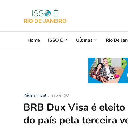
Home
ISSO É
Uĺtimas
Rio De Jan
Página inicial
isso é RIO
BRB Dux Visa é eleito 
do país pela terceira 