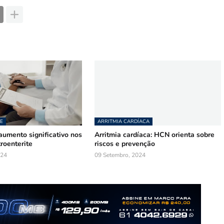
E
ARRITMIA CARDÍACA
aumento significativo nos
Arritmia cardíaca: HCN orienta sobre
roenterite
riscos e prevenção
024
09 Setembro, 2024