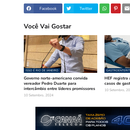
Facebook
Twitter
Você Vai Gostar
ISSO É RIO DE JANEIRO
GASTROENTERIT
Governo norte-americano convida
HEF registra 
vereador Pedro Duarte para
casos de gast
intercâmbio entre líderes promissores
10 Setembro, 2
10 Setembro, 2024