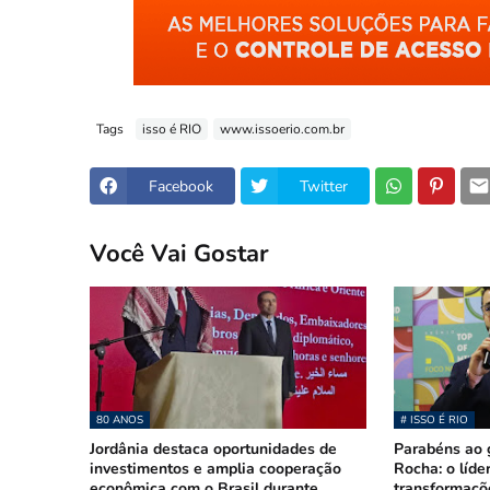
Tags
isso é RIO
www.issoerio.com.br
Facebook
Twitter
Você Vai Gostar
80 ANOS
# ISSO É RIO
Jordânia destaca oportunidades de
Parabéns ao 
investimentos e amplia cooperação
Rocha: o líde
econômica com o Brasil durante
transformaçõe