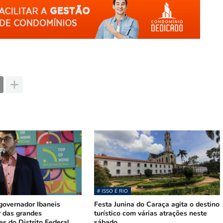
# ISSO É RIO
governador Ibaneis
Festa Junina do Caraça agita o destino
r das grandes
turístico com várias atrações neste
s do Distrito Federal
sábado