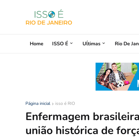
Home
ISSO É
Uĺtimas
Rio De Jan
Página inicial
isso é RIO
Enfermagem brasileira
união histórica de forç