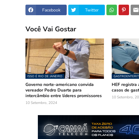
Facebook
Twitter
Você Vai Gostar
ISSO É RIO DE JANEIRO
GASTROENTERIT
Governo norte-americano convida
HEF registra 
vereador Pedro Duarte para
casos de gast
intercâmbio entre líderes promissores
10 Setembro, 2
10 Setembro, 2024