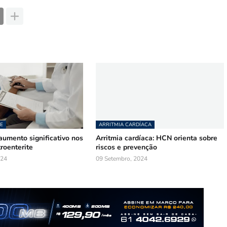
E
ARRITMIA CARDÍACA
aumento significativo nos
Arritmia cardíaca: HCN orienta sobre
roenterite
riscos e prevenção
024
09 Setembro, 2024