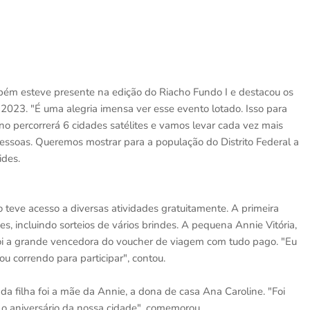
mbém esteve presente na edição do Riacho Fundo I e destacou os
 2023. "É uma alegria imensa ver esse evento lotado. Isso para
o percorrerá 6 cidades satélites e vamos levar cada vez mais
pessoas. Queremos mostrar para a população do Distrito Federal a
ides.
teve acesso a diversas atividades gratuitamente. A primeira
 incluindo sorteios de vários brindes. A pequena Annie Vitória,
foi a grande vencedora do voucher de viagem com tudo pago. "Eu
 correndo para participar", contou.
 filha foi a mãe da Annie, a dona de casa Ana Caroline. "Foi
 o aniversário da nossa cidade", comemorou.