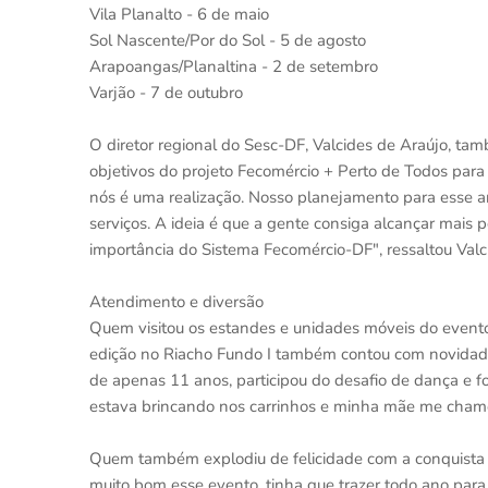
Vila Planalto - 6 de maio
Sol Nascente/Por do Sol - 5 de agosto
Arapoangas/Planaltina - 2 de setembro
Varjão - 7 de outubro
O diretor regional do Sesc-DF, Valcides de Araújo, ta
objetivos do projeto Fecomércio + Perto de Todos para
nós é uma realização. Nosso planejamento para esse an
serviços. A ideia é que a gente consiga alcançar mais 
importância do Sistema Fecomércio-DF", ressaltou Valc
Atendimento e diversão
Quem visitou os estandes e unidades móveis do evento 
edição no Riacho Fundo I também contou com novidades,
de apenas 11 anos, participou do desafio de dança e 
estava brincando nos carrinhos e minha mãe me chamou
Quem também explodiu de felicidade com a conquista da
muito bom esse evento, tinha que trazer todo ano para