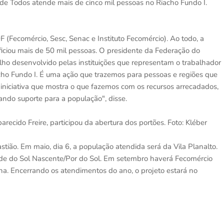
de Todos atende mais de cinco mil pessoas no Riacho Fundo I.
F (Fecomércio, Sesc, Senac e Instituto Fecomércio). Ao todo, a
ficiou mais de 50 mil pessoas. O presidente da Federação do
alho desenvolvido pelas instituições que representam o trabalhador
cho Fundo I. É uma ação que trazemos para pessoas e regiões que
iniciativa que mostra o que fazemos com os recursos arrecadados,
ndo suporte para a população", disse.
ecido Freire, participou da abertura dos portões. Foto: Kléber
stião. Em maio, dia 6, a população atendida será da Vila Planalto.
dade do Sol Nascente/Por do Sol. Em setembro haverá Fecomércio
na. Encerrando os atendimentos do ano, o projeto estará no