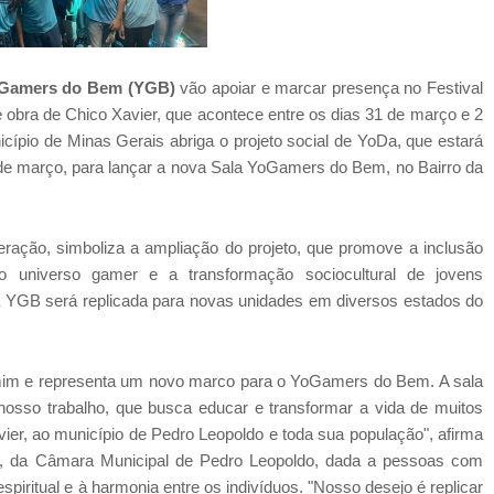
YoGamers do Bem (YGB)
vão apoiar e marcar presença no Festival
a e obra de Chico Xavier, que acontece entre os dias 31 de março e 2
cípio de Minas Gerais abriga o projeto social de YoDa, que estará
1 de março, para lançar a nova Sala YoGamers do Bem, no Bairro da
ção, simboliza a ampliação do projeto, que promove a inclusão
 o universo gamer e a transformação sociocultural de jovens
la YGB será replicada para novas unidades em diversos estados do
 mim e representa um novo marco para o YoGamers do Bem. A sala
nosso trabalho, que busca educar e transformar a vida de muitos
er, ao município de Pedro Leopoldo e toda sua população", afirma
, da Câmara Municipal de Pedro Leopoldo, dada a pessoas com
piritual e à harmonia entre os indivíduos. "Nosso desejo é replicar