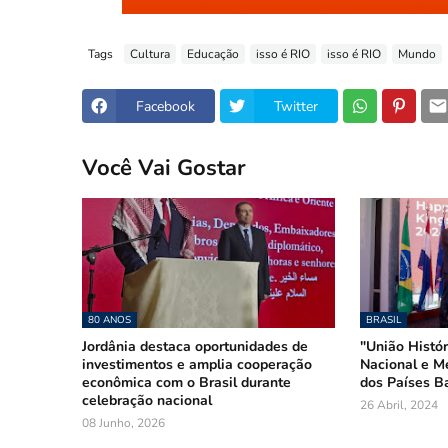
Tags
Cultura
Educação
isso é RIO
isso é RIO
Mundo
Facebook
Twitter
Você Vai Gostar
80 ANOS
BRASIL
Jordânia destaca oportunidades de
"União Histór
investimentos e amplia cooperação
Nacional e M
econômica com o Brasil durante
dos Países Ba
celebração nacional
26 Abril, 2024
08 Junho, 2026