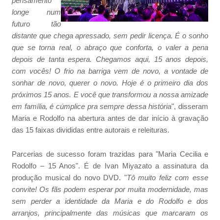
pensamento
longe num
futuro tão
distante que chega apressado, sem pedir licença. É o sonho
que se torna real, o abraço que conforta, o valer a pena
depois de tanta espera. Chegamos aqui, 15 anos depois,
com vocês! O frio na barriga vem de novo, a vontade de
sonhar de novo, querer o novo. Hoje é o primeiro dia dos
próximos 15 anos. E você que transformou a nossa amizade
em família, é cúmplice pra sempre dessa história
", disseram
Maria e Rodolfo na abertura antes de dar início à gravação
das 15 faixas divididas entre autorais e releituras.
Parcerias de sucesso foram trazidas para "Maria Cecilia e
Rodolfo – 15 Anos". É de Ivan Miyazato a assinatura da
produção musical do novo DVD. "
Tô muito feliz com esse
convite! Os fãs podem esperar por muita modernidade, mas
sem perder a identidade da Maria e do Rodolfo e dos
arranjos, principalmente das músicas que marcaram os