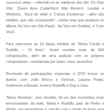
sucessos deles – referindo-se as releituras dos hits 'Os Dias
Vão', 'Quem Ama Cuida/Você Não Merece', 'Lendas e
Mistérios', 'Você de Volta' e 'Coisas Esotéricas' - além das
inéditas, que irão surpreender
", contou Ivan que produziu os
álbuns 'Ao Vivo em São Paulo', 'Ao Vivo em Goiânia', e 'Com
Você'.
Para selecionar as 10 faixas inéditas de "Maria Cecilia e
Rodolfo – 15 Anos", foram ouvidas mais de 600
composições, além de uma audição com os próprios
compositores, considerada por todos como 'assertiva'.
Recheado de participações especiais, o DVD trouxe os
duetos com João Bosco e Vinícius, Lauana Prado,
Guilherme e Benuto, Israel e Rodolffo e Day e Lara.
"Meus Meninos", sem dúvidas, foi um dos momentos mais
emocionantes da noite. Maria e Rodolfo, pais de Pedro e
Martín, encomendaram a canção com o intuito de fazer uma