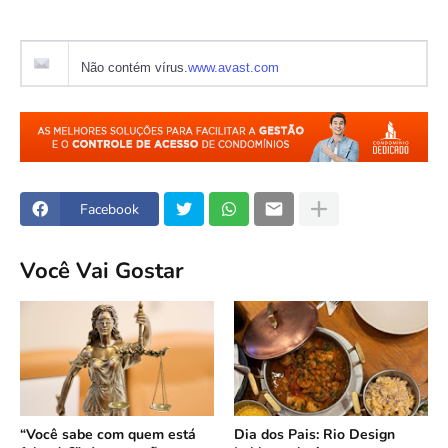
Não contém vírus.
www.avast.com
Facebook
Você Vai Gostar
“Você sabe com quem está
Dia dos Pais: Rio Design