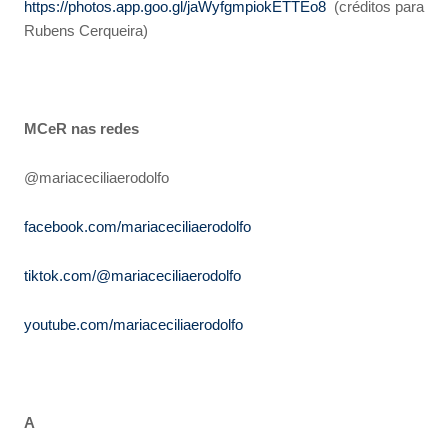
https://photos.app.goo.gl/jaWyfgmpiokETTEo8
(créditos para
Rubens Cerqueira)
MCeR nas redes
@mariaceciliaerodolfo
facebook.com/mariaceciliaerodolfo
tiktok.com/@mariaceciliaerodolfo
youtube.com/mariaceciliaerodolfo
A