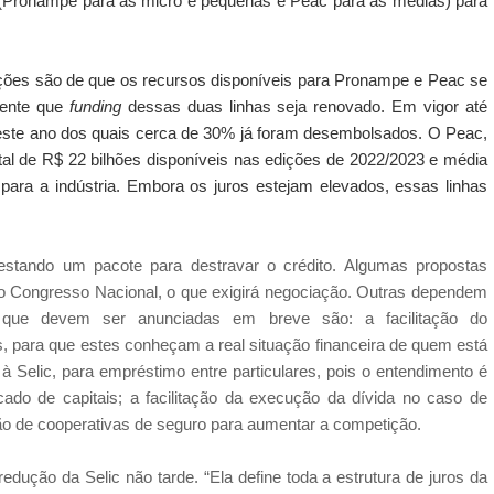
a (Pronampe para as micro e pequenas e Peac para as médias) para
jeções são de que os recursos disponíveis para Pronampe e Peac se
gente que
funding
dessas duas linhas seja renovado.
Em vigor até
este ano dos quais cerca de 30% já foram desembolsados. O Peac,
otal de R$ 22 bilhões disponíveis nas edições de 2022/2023
e média
ara a indústria. Embora os juros estejam elevados, essas linhas
estando um pacote para destravar o crédito. Algumas propostas
o Congresso Nacional, o que exigirá negociação. Outras dependem
que devem ser anunciadas em breve são: a facilitação do
, para que estes conheçam a real situação financeira de quem está
do à Selic, para empréstimo entre particulares, pois o entendimento é
ado de capitais; a facilitação da execução da dívida no caso de
ão de cooperativas de seguro para aumentar a competição.
dução da Selic não tarde. “Ela define toda a estrutura de juros da