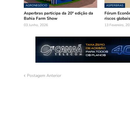
AGRONEGÓCIO
ASPERBRAS
Asperbras participa da 20ª edição da
Fórum Econôm
Bahia Farm Show
riscos globai
03 Junho, 2026
13 Fevereiro, 2
Postagem Anterior