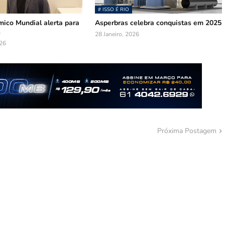
# ISSO É RIO
ico Mundial alerta para
Asperbras celebra conquistas em 2025
s
28 Janeiro, 2026
026
Próxima Postagem