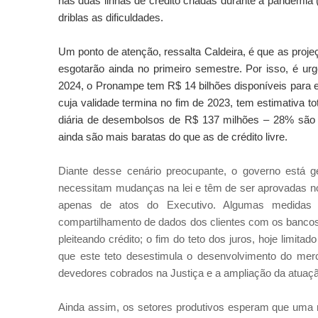
nas duas linhas de crédito criadas durante a pandemi
driblas as dificuldades.
Um ponto de atenção, ressalta Caldeira, é que as pro
esgotarão ainda no primeiro semestre. Por isso, é ur
2024, o Pronampe tem R$ 14 bilhões disponíveis para 
cuja validade termina no fim de 2023, tem estimativa t
diária de desembolsos de R$ 137 milhões – 28% são p
ainda são mais baratas do que as de crédito livre.
Diante desse cenário preocupante, o governo está g
necessitam mudanças na lei e têm de ser aprovadas n
apenas de atos do Executivo. Algumas medidas 
compartilhamento de dados dos clientes com os bancos
pleiteando crédito; o fim do teto dos juros, hoje limita
que este teto desestimula o desenvolvimento do merc
devedores cobrados na Justiça e a ampliação da atuaç
Ainda assim, os setores produtivos esperam que uma re