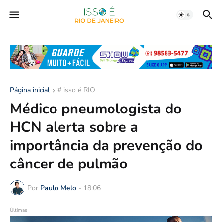
Página inicial
# isso é RIO
Médico pneumologista do
HCN alerta sobre a
importância da prevenção do
câncer de pulmão
Por
Paulo Melo
-
18:06
Últimas