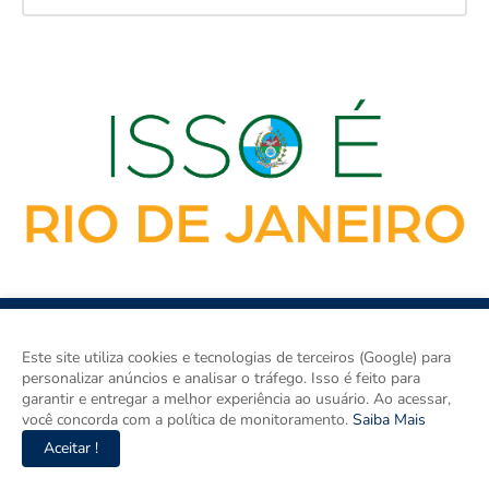
Este site utiliza cookies e tecnologias de terceiros (Google) para
personalizar anúncios e analisar o tráfego. Isso é feito para
garantir e entregar a melhor experiência ao usuário. Ao acessar,
você concorda com a política de monitoramento.
Saiba Mais
ISSO É RIO DE JANEIRO é o site de notícias do Rio de Janeiro e
um espaço para discutir o Rio de Janeiro e o Brasil. Aqui tem
Aceitar !
informação de verdade com imparcialidade. Os principais temas
são política, cidades e empreendedorismo. DRT 0010556/DF.