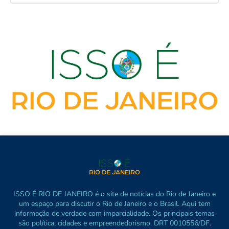
ISSO É RIO DE JANEIRO é o site de notícias do Rio de Janeiro e
um espaço para discutir o Rio de Janeiro e o Brasil. Aqui tem
informação de verdade com imparcialidade. Os principais temas
são política, cidades e empreendedorismo. DRT 0010556/DF.