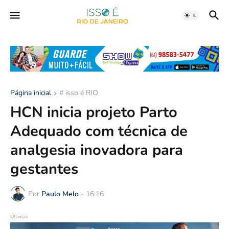
Página inicial
# isso é RIO
HCN inicia projeto Parto
Adequado com técnica de
analgesia inovadora para
gestantes
Por
Paulo Melo
-
16:16
Últimas