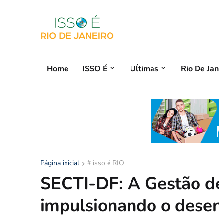
Home
ISSO É
Uĺtimas
Rio De Jan
Página inicial
# isso é RIO
SECTI-DF: A Gestão d
impulsionando o desen