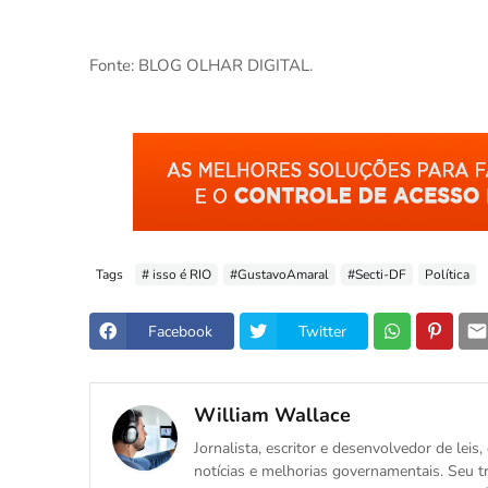
Fonte: BLOG OLHAR DIGITAL.
Tags
# isso é RIO
#GustavoAmaral
#Secti-DF
Política
Facebook
Twitter
William Wallace
Jornalista, escritor e desenvolvedor de le
notícias e melhorias governamentais. Seu tr