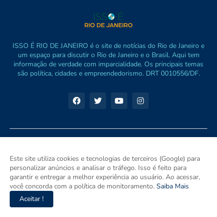
ISSO É RIO DE JANEIRO é o site de notícias do Rio de Janeiro e
um espaço para discutir o Rio de Janeiro e o Brasil. Aqui tem
informação de verdade com imparcialidade. Os principais temas
são política, cidades e empreendedorismo. DRT 0010556/DF.
Este site utiliza cookies e tecnologias de terceiros (Google) para
personalizar anúncios e analisar o tráfego. Isso é feito para
garantir e entregar a melhor experiência ao usuário. Ao acessar,
você concorda com a política de monitoramento.
Saiba Mais
Aceitar !