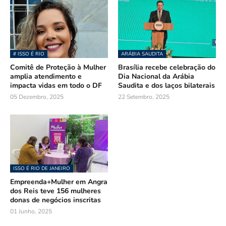
# ISSO É RIO
ARÁBIA SAUDITA
Comitê de Proteção à Mulher
Brasília recebe celebração do
amplia atendimento e
Dia Nacional da Arábia
impacta vidas em todo o DF
Saudita e dos laços bilaterais
05 Dezembro, 2025
22 Setembro, 2025
ISSO É RIO DE JANEIRO
Empreenda+Mulher em Angra
dos Reis teve 156 mulheres
donas de negócios inscritas
01 Junho, 2025