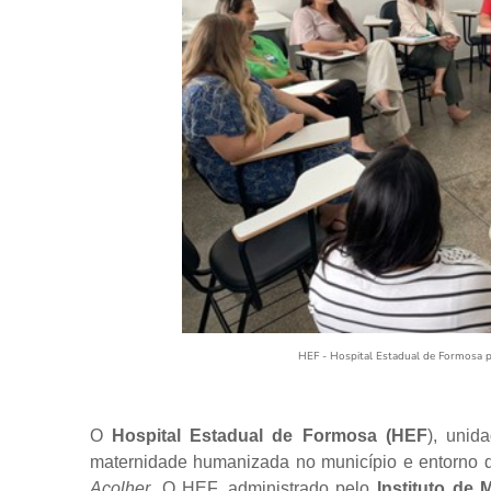
HEF - Hospital Estadual de Formosa 
O
Hospital Estadual de Formosa (HEF
), unid
maternidade humanizada no município e entorno do 
Acolher
. O HEF, administrado pelo
Instituto de