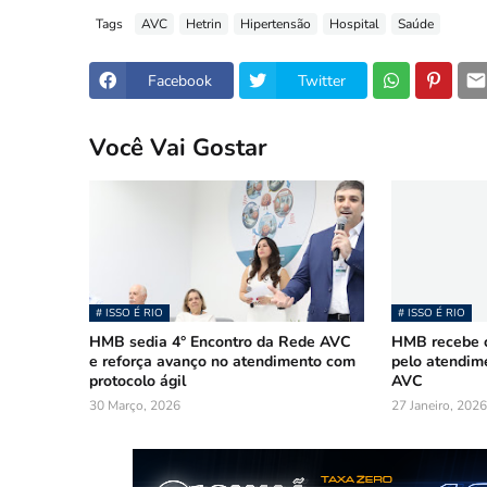
Tags
AVC
Hetrin
Hipertensão
Hospital
Saúde
Facebook
Twitter
Você Vai Gostar
# ISSO É RIO
# ISSO É RIO
HMB sedia 4° Encontro da Rede AVC
HMB recebe ce
e reforça avanço no atendimento com
pelo atendim
protocolo ágil
AVC
30 Março, 2026
27 Janeiro, 2026