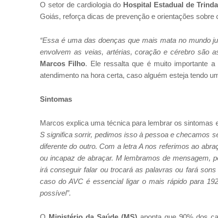
O setor de cardiologia do
Hospital Estadual de Trinda
Goiás, reforça dicas de prevenção e orientações sobre
“Essa é uma das doenças que mais mata no mundo junt
envolvem as veias, artérias, coração e cérebro são
Marcos Filho
. Ele ressalta que é muito importante 
atendimento na hora certa, caso alguém esteja tendo u
Sintomas
Marcos explica uma técnica para lembrar os sintomas e
S significa sorrir, pedimos isso à pessoa e checamos se
diferente do outro. Com a letra A nos referimos ao abr
ou incapaz de abraçar. M lembramos de mensagem, ped
irá conseguir falar ou trocará as palavras ou fará s
caso do AVC é essencial ligar o mais rápido para 19
possível”.
O
Ministério da Saúde (MS)
aponta que 90% dos cas