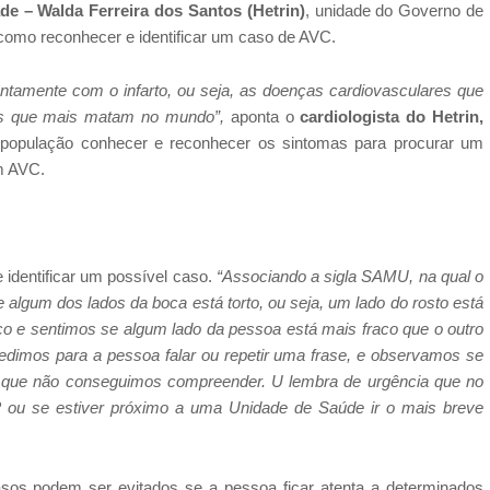
de – Walda Ferreira dos Santos (Hetrin)
,
unidade do Governo de
 como reconhecer e identificar um caso de AVC.
amente com o infarto, ou seja, as doenças cardiovasculares que
 as que mais matam no mundo”,
aponta o
cardiologista do Hetrin,
a população conhecer e reconhecer os sintomas para procurar um
m AVC.
 identificar um possível caso.
“Associando a sigla SAMU, na qual o
 algum dos lados da boca está torto, ou seja, um lado do rosto está
aço e sentimos se algum lado da pessoa está mais fraco que o outro
imos para a pessoa falar ou repetir uma frase, e observamos se
ons que não conseguimos compreender. U lembra de urgência que no
2 ou se estiver próximo a uma Unidade de Saúde ir o mais breve
os podem ser evitados se a pessoa ficar atenta a determinados