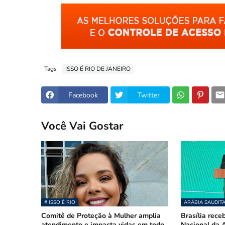
Tags
ISSO É RIO DE JANEIRO
Facebook
Twitter
Você Vai Gostar
# ISSO É RIO
ARÁBIA SAUDIT
Comitê de Proteção à Mulher amplia
Brasília rece
atendimento e impacta vidas em todo
Nacional da A