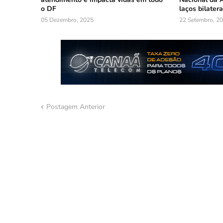
o DF
laços bilatera
05 Dezembro, 2025
22 Setembro, 2
Postagem Anterior