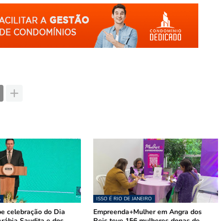
A
ISSO É RIO DE JANEIRO
be celebração do Dia
Empreenda+Mulher em Angra dos
rábia Saudita e dos
Reis teve 156 mulheres donas de