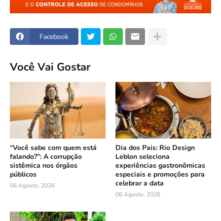
Facebook
Você Vai Gostar
“Você sabe com quem está
Dia dos Pais: Rio Design
falando?”: A corrupção
Leblon seleciona
sistêmica nos órgãos
experiências gastronômicas
públicos
especiais e promoções para
celebrar a data
06 Agosto, 2026
06 Agosto, 2026