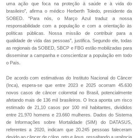
uma ação que foca na proteção à saúde e à vida do
brasileiro”, afirma o médico Herberth Toledo, presidente da
SOBED. “Para nós, o Março Azul traduz a nossa
responsabilidade com a população e com a orientação às
políticas públicas. Nossa missão de contribuir para a
qualidade de vida das pessoas”, justifica. Segundo ele, todas
as regionais da SOBED, SBCP e FBG estão mobilizadas para
disseminar a campanha e conscientizar a população em todo
o País.
De acordo com estimativas do Instituto Nacional do Câncer
(Inca), espera-se que entre 2023 e 2025 ocorram 45.630
novos casos de câncer colorretal no Brasil, potencialmente
afetando mais de 136 mil brasileiros. O Inca aponta um risco
estimado de 21,10 casos por 100 mil habitantes, divididos
entre 21.970 homens e 23.660 mulheres. Dados do Sistema
de Informações sobre Mortalidade (SIM) do DATASUS,
referentes a 2020, indicam que 20.245 pessoas faleceram
devido ao câncer de cólon, reto e ânus, ressaltando a urgência