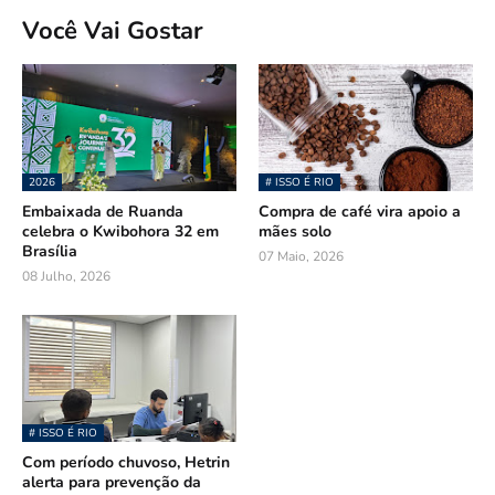
Você Vai Gostar
2026
# ISSO É RIO
Embaixada de Ruanda
Compra de café vira apoio a
celebra o Kwibohora 32 em
mães solo
Brasília
07 Maio, 2026
08 Julho, 2026
# ISSO É RIO
Com período chuvoso, Hetrin
alerta para prevenção da