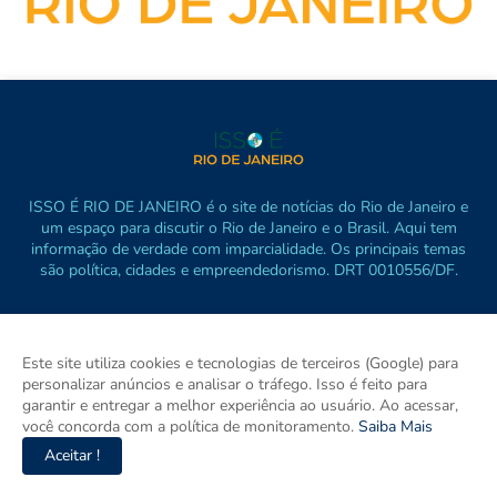
ISSO É RIO DE JANEIRO é o site de notícias do Rio de Janeiro e
um espaço para discutir o Rio de Janeiro e o Brasil. Aqui tem
informação de verdade com imparcialidade. Os principais temas
são política, cidades e empreendedorismo. DRT 0010556/DF.
Este site utiliza cookies e tecnologias de terceiros (Google) para
personalizar anúncios e analisar o tráfego. Isso é feito para
garantir e entregar a melhor experiência ao usuário. Ao acessar,
você concorda com a política de monitoramento.
Saiba Mais
Aceitar !