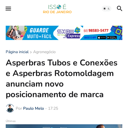
Página inicial
Agronegócio
Asperbras Tubos e Conexões
e Asperbras Rotomoldagem
anunciam novo
posicionamento de marca
Por
Paulo Melo
-
17:25
Últimas