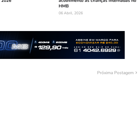
r 2026
acolhimento às crianças internadas no
HMB
06 Abril, 2026
Próxima Postagem