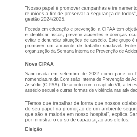
"Nosso papel é promover campanhas e treinamentos e
reuniões a fim de preservar a segurança de todos"
gestão 2024/2025.
Focada em educação e prevenção, a CIPAA tem objetivo
e identificar riscos, prevenir acidentes e doenças o
evitar e denunciar situações de assédio. Este grupo é
promover um ambiente de trabalho saudável. Entre
organização da Semana Interna de Prevenção de Aciden
Nova CIPAA
Sancionada em setembro de 2022 como parte do Pr
nomenclatura da Comissão Interna de Prevenção de Aci
Assédio (CIPAA). De acordo com o capítulo VII, a lei 
assédio sexual e outras formas de violência nas ativida
"Temos que trabalhar de forma que nossos colabo
de seu papel
na promoção de
um ambiente seguro
que são a maioria em nosso hospital", explica Sa
por ministrar o curso de capacitação aos eleitos.
Eleição