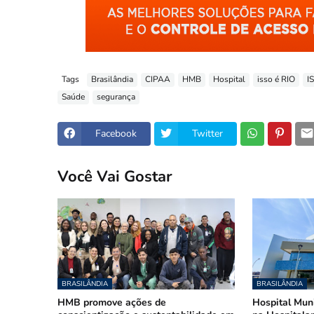
Tags
Brasilândia
CIPAA
HMB
Hospital
isso é RIO
I
Saúde
segurança
Facebook
Twitter
Você Vai Gostar
BRASILÂNDIA
BRASILÂNDIA
HMB promove ações de
Hospital Muni