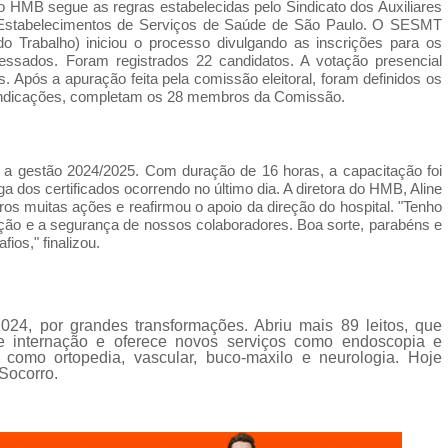
o HMB segue as regras estabelecidas pelo Sindicato dos Auxiliares
Estabelecimentos de Serviços de Saúde de São Paulo. O SESMT
 Trabalho) iniciou o processo divulgando as inscrições para os
essados. Foram registrados 22 candidatos. A votação presencial
s. Após a apuração feita pela comissão eleitoral, foram definidos os
4 indicações, completam os 28 membros da Comissão.
 a gestão 2024/2025. Com duração de 16 horas, a capacitação foi
ga dos certificados ocorrendo no último dia. A diretora do HMB, Aline
os muitas ações e reafirmou o apoio da direção do hospital. "Tenho
teção e a segurança de nossos colaboradores. Boa sorte, parabéns e
ios," finalizou.
024, por grandes transformações. Abriu mais 89 leitos, que
 internação e oferece novos serviços como endoscopia e
 como ortopedia, vascular, buco-maxilo e neurologia. Hoje
-Socorro.