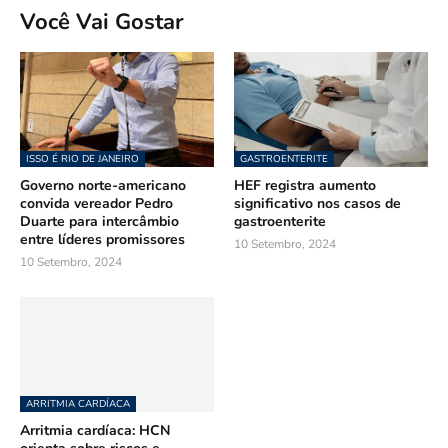
Você Vai Gostar
ISSO É RIO DE JANEIRO
GASTROENTERITE
Governo norte-americano
HEF registra aumento
convida vereador Pedro
significativo nos casos de
Duarte para intercâmbio
gastroenterite
entre líderes promissores
10 Setembro, 2024
10 Setembro, 2024
ARRITMIA CARDÍACA
Arritmia cardíaca: HCN