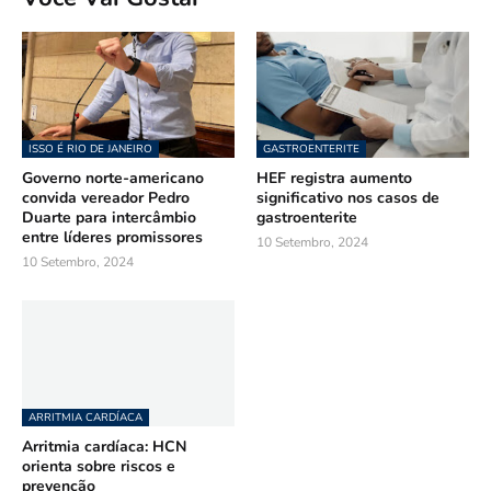
ISSO É RIO DE JANEIRO
GASTROENTERITE
Governo norte-americano
HEF registra aumento
convida vereador Pedro
significativo nos casos de
Duarte para intercâmbio
gastroenterite
entre líderes promissores
10 Setembro, 2024
10 Setembro, 2024
ARRITMIA CARDÍACA
Arritmia cardíaca: HCN
orienta sobre riscos e
prevenção