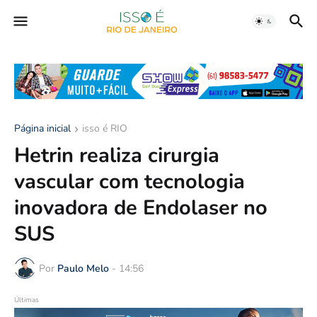
Página inicial
isso é RIO
Hetrin realiza cirurgia
vascular com tecnologia
inovadora de Endolaser no
SUS
Por
Paulo Melo
-
14:56
Últimas