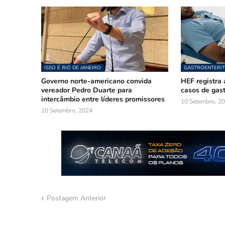
ISSO É RIO DE JANEIRO
GASTROENTERIT
Governo norte-americano convida
HEF registra 
vereador Pedro Duarte para
casos de gast
intercâmbio entre líderes promissores
10 Setembro, 2
10 Setembro, 2024
Postagem Anterior