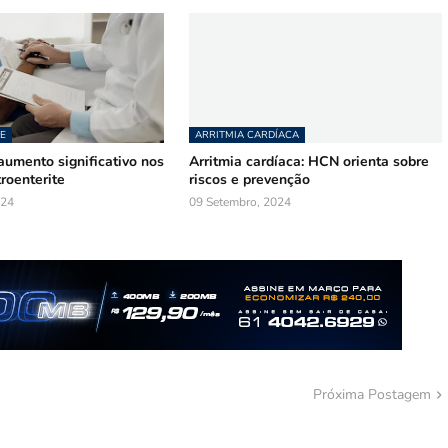
E
ARRITMIA CARDÍACA
aumento significativo nos
Arritmia cardíaca: HCN orienta sobre
roenterite
riscos e prevenção
024
09 Setembro, 2024
Próxima Postagem