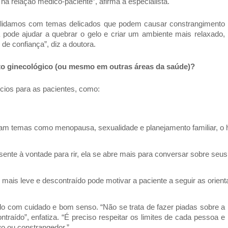
na relação médico-paciente”, afirma a especialista.
s lidamos com temas delicados que podem causar constrangimento
ode ajudar a quebrar o gelo e criar um ambiente mais relaxado,
de confiança”, diz a doutora.
o ginecológico (ou mesmo em outras áreas da saúde)?
ícios para as pacientes, como:
m temas como menopausa, sexualidade e planejamento familiar, o hu
ente à vontade para rir, ela se abre mais para conversar sobre se
ais leve e descontraído pode motivar a paciente a seguir as orien
ado com cuidado e bom senso. “Não se trata de fazer piadas sobre a
traído”, enfatiza. “É preciso respeitar os limites de cada pessoa e
vo ou constrangedor.”