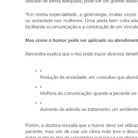
utilizado de forma adequada, pode ser um grande aliado 
“Em minha especialidade, a ginecologia, muitas veze
ou ansiedade nas mulheres. Uma piada bem colocada p
facilitando a comunicação e a construção de um vínculo 
Mas como o humor pode ser aplicado no atendiment
Alexandra explica que o riso pode trazer diversos benef
Redução da ansiedade: em consultas que aborda
Melhora da comunicação: quando a paciente se s
Aumento da adesão ao tratamento: um ambiente m
Porém, a doutora ressalta que o humor deve ser utiliz
paciente, mas sim de criar um clima mais leve e descon
evitar qualquer tipo de comentário que possa ser ofensi