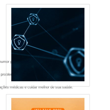
mor pode ajudar a aliviar a tensão e o nervosismo.
us problemas e preocupações.
tações médicas e cuidar melhor de sua saúde.